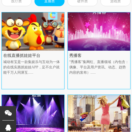
医疗类
直播类
硬件类
游戏类
在线直播抓娃娃平台
秀播客
城动有宝是一款集娱乐与互动为一体
“秀播客”集网红、直播领域（内包含：
的在线实惠抓娃娃APP，足不出户就
偶像、平台及用户资讯、动态、趋势
能千万人同屏互......
内容的发布）......