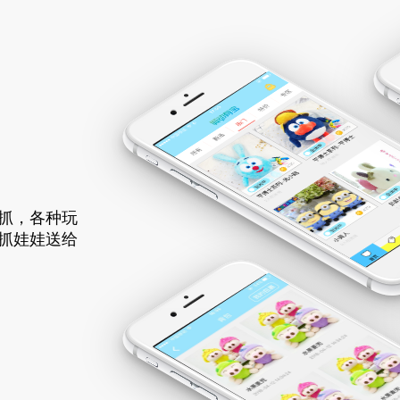
抓，各种玩
抓娃娃送给