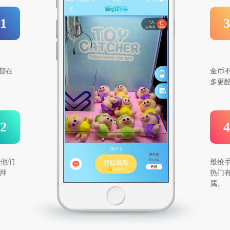
1
3
息都在
金币
多更
2
4
学他们
最抢
押
热门
属。