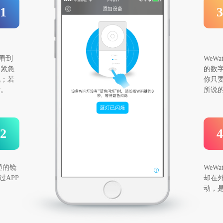
1
3
以看到
WeW
的紧急
的数字
况；若
你只要
哒。
所说
2
4
通的镜
WeW
过APP
却在
动，